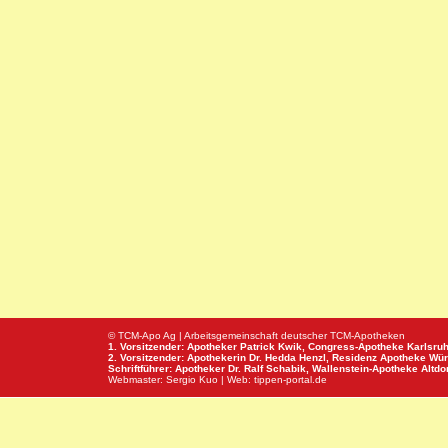
© TCM-Apo Ag | Arbeitsgemeinschaft deutscher TCM-Apotheken
1. Vorsitzender: Apotheker Patrick Kwik,
Congress-Apotheke
Karlsru
2. Vorsitzender: Apothekerin Dr. Hedda Henzl,
Residenz Apotheke
Wür
Schriftführer: Apotheker Dr. Ralf Schabik,
Wallenstein-Apotheke
Altdor
Webmaster:
Sergio Kuo
| Web:
tippen-portal.de