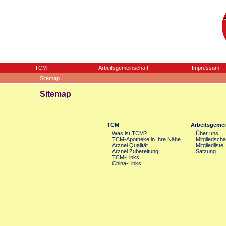
TCM
Arbeitsgemeinschaft
Impressum
Sitemap
Sitemap
TCM
Arbeitsgemei
Was ist TCM?
Über uns
TCM-Apotheke in Ihre Nähe
Mitgliedscha
Arznei Qualität
Mitgliedliste
Arznei Zubereitung
Satzung
TCM-Links
China-Links