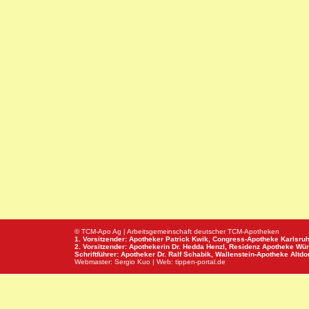
© TCM-Apo Ag | Arbeitsgemeinschaft deutscher TCM-Apotheken
1. Vorsitzender: Apotheker Patrick Kwik,
Congress-Apotheke
Karlsru
2. Vorsitzender: Apothekerin Dr. Hedda Henzl,
Residenz Apotheke
Wür
Schriftführer: Apotheker Dr. Ralf Schabik,
Wallenstein-Apotheke
Altdor
Webmaster:
Sergio Kuo
| Web:
tippen-portal.de