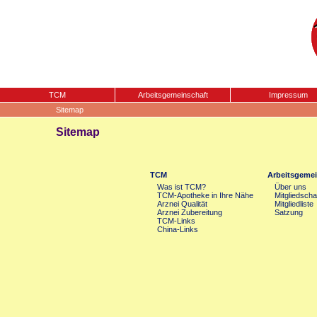
TCM
Arbeitsgemeinschaft
Impressum
Sitemap
Sitemap
TCM
Arbeitsgemei
Was ist TCM?
Über uns
TCM-Apotheke in Ihre Nähe
Mitgliedscha
Arznei Qualität
Mitgliedliste
Arznei Zubereitung
Satzung
TCM-Links
China-Links