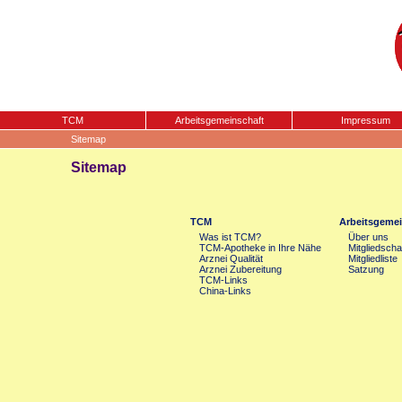
TCM
Arbeitsgemeinschaft
Impressum
Sitemap
Sitemap
TCM
Arbeitsgemei
Was ist TCM?
Über uns
TCM-Apotheke in Ihre Nähe
Mitgliedscha
Arznei Qualität
Mitgliedliste
Arznei Zubereitung
Satzung
TCM-Links
China-Links