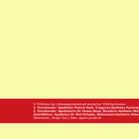
© TCM-Apo Ag | Arbeitsgemeinschaft deutscher TCM-Apotheken
1. Vorsitzender: Apotheker Patrick Kwik,
Congress-Apotheke
Karlsru
2. Vorsitzender: Apothekerin Dr. Hedda Henzl,
Residenz Apotheke
Wür
Schriftführer: Apotheker Dr. Ralf Schabik,
Wallenstein-Apotheke
Altdor
Webmaster:
Sergio Kuo
| Web:
tippen-portal.de