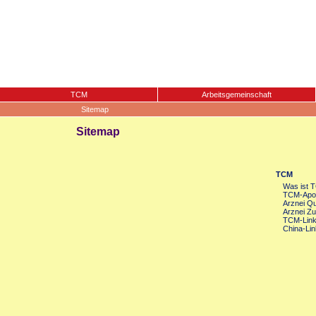
TCM
Arbeitsgemeinschaft
Sitemap
Sitemap
TCM
Was ist 
TCM-Apot
Arznei Qua
Arznei Zu
TCM-Lin
China-Lin