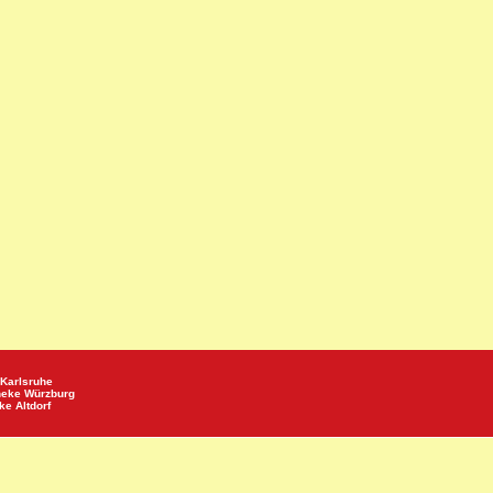
Karlsruhe
heke
Würzburg
eke
Altdorf