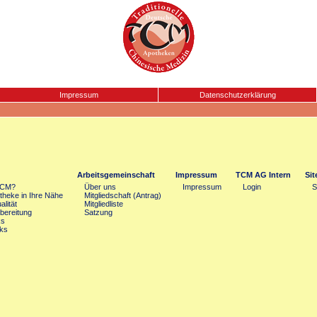
Impressum
Datenschutzerklärung
Arbeitsgemeinschaft
Impressum
TCM AG Intern
Si
TCM?
Über uns
Impressum
Login
S
heke in Ihre Nähe
Mitgliedschaft (Antrag)
lität
Mitgliedliste
bereitung
Satzung
ks
ks