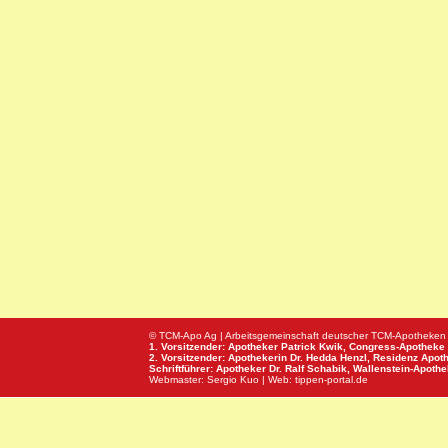
© TCM-Apo Ag | Arbeitsgemeinschaft deutscher TCM-Apotheken
1. Vorsitzender: Apotheker Patrick Kwik,
Congress-Apotheke
2. Vorsitzender: Apothekerin Dr. Hedda Henzl,
Residenz Apot
Schriftführer: Apotheker Dr. Ralf Schabik,
Wallenstein-Apoth
Webmaster:
Sergio Kuo
| Web:
tippen-portal.de