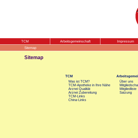
TCM
Arbeitsgemeinschaft
Impressum
Sitemap
Sitemap
TCM
Arbeitsgemei
Was ist TCM?
Über uns
TCM-Apotheke in Ihre Nähe
Mitgliedscha
Arznei Qualität
Mitgliedliste
Arznei Zubereitung
Satzung
TCM-Links
China-Links