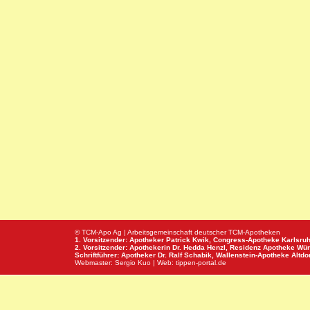
© TCM-Apo Ag | Arbeitsgemeinschaft deutscher TCM-Apotheken
1. Vorsitzender: Apotheker Patrick Kwik,
Congress-Apotheke
Karlsru
2. Vorsitzender: Apothekerin Dr. Hedda Henzl,
Residenz Apotheke
Wür
Schriftführer: Apotheker Dr. Ralf Schabik,
Wallenstein-Apotheke
Altdor
Webmaster:
Sergio Kuo
| Web:
tippen-portal.de