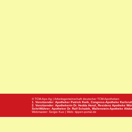
© TCM-Apo Ag | Arbeitsgemeinschaft deutscher TCM-Apotheken
1. Vorsitzender: Apotheker Patrick Kwik,
Congress-Apotheke
Karlsru
2. Vorsitzender: Apothekerin Dr. Hedda Henzl,
Residenz Apotheke
Wür
Schriftführer: Apotheker Dr. Ralf Schabik,
Wallenstein-Apotheke
Altdor
Webmaster:
Sergio Kuo
| Web:
tippen-portal.de