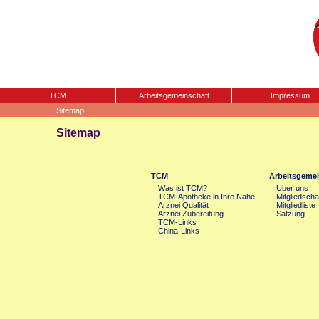
TCM
Arbeitsgemeinschaft
Impressum
Sitemap
Sitemap
TCM
Arbeitsgemei
Was ist TCM?
Über uns
TCM-Apotheke in Ihre Nähe
Mitgliedscha
Arznei Qualität
Mitgliedliste
Arznei Zubereitung
Satzung
TCM-Links
China-Links