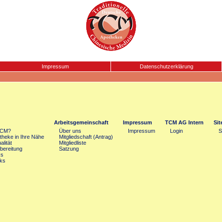
Impressum
Datenschutzerklärung
Arbeitsgemeinschaft
Impressum
TCM AG Intern
Si
TCM?
Über uns
Impressum
Login
S
heke in Ihre Nähe
Mitgliedschaft (Antrag)
lität
Mitgliedliste
bereitung
Satzung
ks
ks