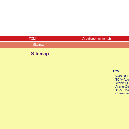
TCM
Arbeitsgemeinschaft
Sitemap
Sitemap
TCM
Was ist 
TCM-Apot
Arznei Qua
Arznei Zu
TCM-Lin
China-Lin