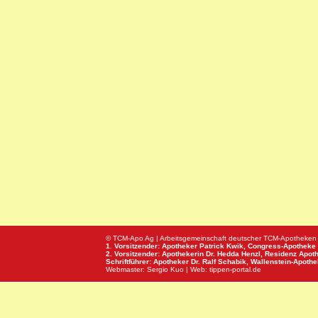
© TCM-Apo Ag | Arbeitsgemeinschaft deutscher TCM-Apotheken
1. Vorsitzender: Apotheker Patrick Kwik,
Congress-Apotheke
2. Vorsitzender: Apothekerin Dr. Hedda Henzl,
Residenz Apot
Schriftführer: Apotheker Dr. Ralf Schabik,
Wallenstein-Apoth
Webmaster:
Sergio Kuo
| Web:
tippen-portal.de