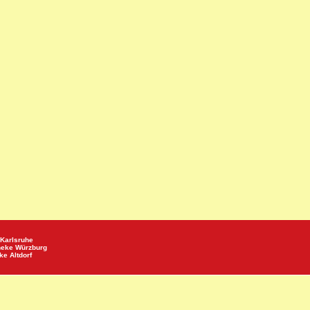
Karlsruhe
heke
Würzburg
eke
Altdorf