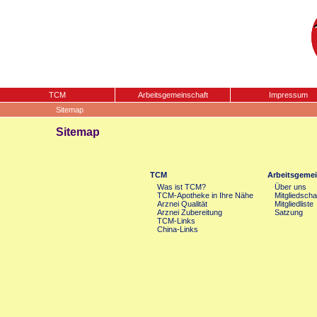
TCM
Arbeitsgemeinschaft
Impressum
Sitemap
Sitemap
TCM
Arbeitsgemei
Was ist TCM?
Über uns
TCM-Apotheke in Ihre Nähe
Mitgliedscha
Arznei Qualität
Mitgliedliste
Arznei Zubereitung
Satzung
TCM-Links
China-Links