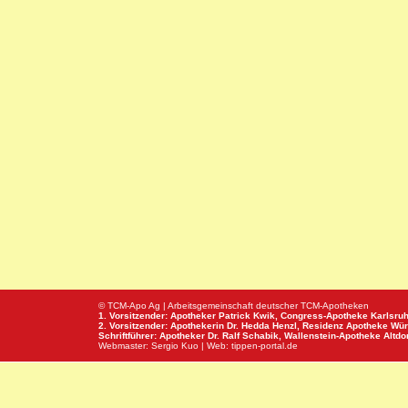
© TCM-Apo Ag | Arbeitsgemeinschaft deutscher TCM-Apotheken
1. Vorsitzender: Apotheker Patrick Kwik,
Congress-Apotheke
Karlsru
2. Vorsitzender: Apothekerin Dr. Hedda Henzl,
Residenz Apotheke
Wür
Schriftführer: Apotheker Dr. Ralf Schabik,
Wallenstein-Apotheke
Altdor
Webmaster:
Sergio Kuo
| Web:
tippen-portal.de