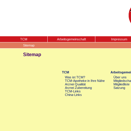
TCM
Arbeitsgemeinschaft
Impressum
Sitemap
Sitemap
TCM
Arbeitsgemei
Was ist TCM?
Über uns
TCM-Apotheke in Ihre Nähe
Mitgliedscha
Arznei Qualität
Mitgliedliste
Arznei Zubereitung
Satzung
TCM-Links
China-Links