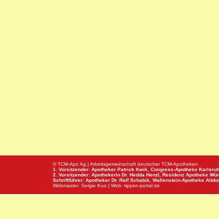
© TCM-Apo Ag | Arbeitsgemeinschaft deutscher TCM-Apotheken
1. Vorsitzender: Apotheker Patrick Kwik,
Congress-Apotheke
Karlsru
2. Vorsitzender: Apothekerin Dr. Hedda Henzl,
Residenz Apotheke
Wür
Schriftführer: Apotheker Dr. Ralf Schabik,
Wallenstein-Apotheke
Altdor
Webmaster:
Sergio Kuo
| Web:
tippen-portal.de