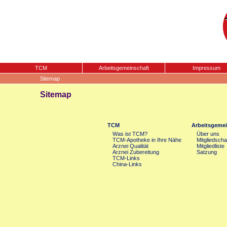
TCM
Arbeitsgemeinschaft
Impressum
Sitemap
Sitemap
TCM
Arbeitsgemei
Was ist TCM?
Über uns
TCM-Apotheke in Ihre Nähe
Mitgliedscha
Arznei Qualität
Mitgliedliste
Arznei Zubereitung
Satzung
TCM-Links
China-Links