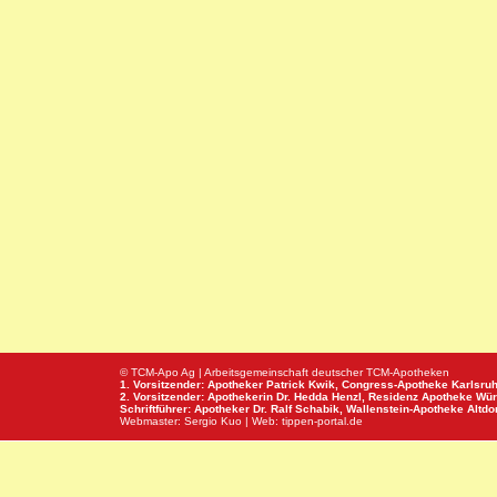
© TCM-Apo Ag | Arbeitsgemeinschaft deutscher TCM-Apotheken
1. Vorsitzender: Apotheker Patrick Kwik,
Congress-Apotheke
Karlsru
2. Vorsitzender: Apothekerin Dr. Hedda Henzl,
Residenz Apotheke
Wür
Schriftführer: Apotheker Dr. Ralf Schabik,
Wallenstein-Apotheke
Altdor
Webmaster:
Sergio Kuo
| Web:
tippen-portal.de