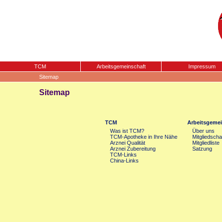
TCM
Arbeitsgemeinschaft
Impressum
Sitemap
Sitemap
TCM
Arbeitsgemei
Was ist TCM?
Über uns
TCM-Apotheke in Ihre Nähe
Mitgliedscha
Arznei Qualität
Mitgliedliste
Arznei Zubereitung
Satzung
TCM-Links
China-Links