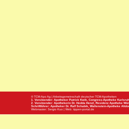
© TCM-Apo Ag | Arbeitsgemeinschaft deutscher TCM-Apotheken
1. Vorsitzender: Apotheker Patrick Kwik,
Congress-Apotheke
Karlsru
2. Vorsitzender: Apothekerin Dr. Hedda Henzl,
Residenz Apotheke
Wür
Schriftführer: Apotheker Dr. Ralf Schabik,
Wallenstein-Apotheke
Altdor
Webmaster:
Sergio Kuo
| Web:
tippen-portal.de