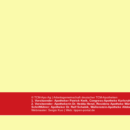
© TCM-Apo Ag | Arbeitsgemeinschaft deutscher TCM-Apotheken
1. Vorsitzender: Apotheker Patrick Kwik,
Congress-Apotheke
Karlsru
2. Vorsitzender: Apothekerin Dr. Hedda Henzl,
Residenz Apotheke
Wür
Schriftführer: Apotheker Dr. Ralf Schabik,
Wallenstein-Apotheke
Altdor
Webmaster:
Sergio Kuo
| Web:
tippen-portal.de