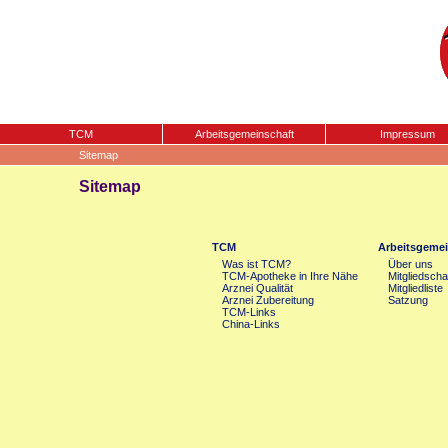
TCM
Arbeitsgemeinschaft
Impressum
Sitemap
Sitemap
TCM
Arbeitsgemei
Was ist TCM?
Über uns
TCM-Apotheke in Ihre Nähe
Mitgliedscha
Arznei Qualität
Mitgliedliste
Arznei Zubereitung
Satzung
TCM-Links
China-Links