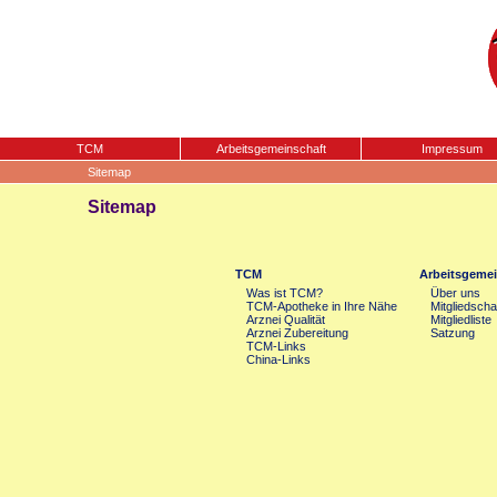
TCM
Arbeitsgemeinschaft
Impressum
Sitemap
Sitemap
TCM
Arbeitsgemei
Was ist TCM?
Über uns
TCM-Apotheke in Ihre Nähe
Mitgliedscha
Arznei Qualität
Mitgliedliste
Arznei Zubereitung
Satzung
TCM-Links
China-Links