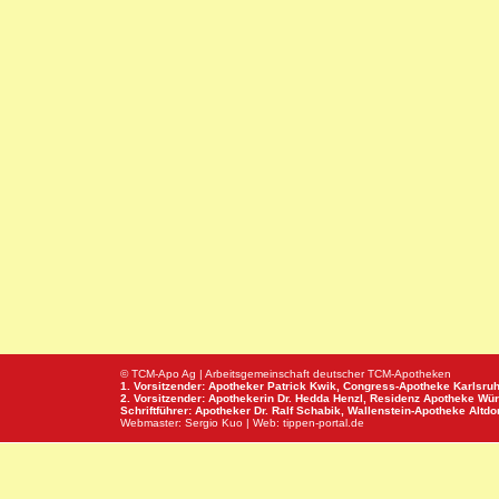
© TCM-Apo Ag | Arbeitsgemeinschaft deutscher TCM-Apotheken
1. Vorsitzender: Apotheker Patrick Kwik,
Congress-Apotheke
Karlsru
2. Vorsitzender: Apothekerin Dr. Hedda Henzl,
Residenz Apotheke
Wür
Schriftführer: Apotheker Dr. Ralf Schabik,
Wallenstein-Apotheke
Altdor
Webmaster:
Sergio Kuo
| Web:
tippen-portal.de