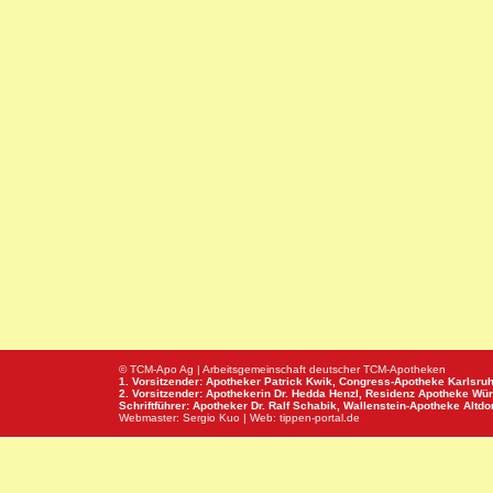
© TCM-Apo Ag | Arbeitsgemeinschaft deutscher TCM-Apotheken
1. Vorsitzender: Apotheker Patrick Kwik,
Congress-Apotheke
Karlsru
2. Vorsitzender: Apothekerin Dr. Hedda Henzl,
Residenz Apotheke
Wür
Schriftführer: Apotheker Dr. Ralf Schabik,
Wallenstein-Apotheke
Altdor
Webmaster:
Sergio Kuo
| Web:
tippen-portal.de