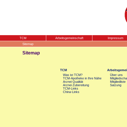
TCM
Arbeitsgemeinschaft
Impressum
Sitemap
Sitemap
TCM
Arbeitsgemei
Was ist TCM?
Über uns
TCM-Apotheke in Ihre Nähe
Mitgliedscha
Arznei Qualität
Mitgliedliste
Arznei Zubereitung
Satzung
TCM-Links
China-Links