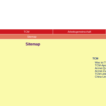
TCM
Arbeitsgemeinschaft
Sitemap
Sitemap
TCM
Was ist 
TCM-Apot
Arznei Qua
Arznei Zu
TCM-Lin
China-Lin