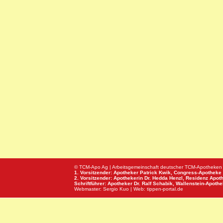
© TCM-Apo Ag | Arbeitsgemeinschaft deutscher TCM-Apotheken
1. Vorsitzender: Apotheker Patrick Kwik,
Congress-Apotheke
2. Vorsitzender: Apothekerin Dr. Hedda Henzl,
Residenz Apot
Schriftführer: Apotheker Dr. Ralf Schabik,
Wallenstein-Apoth
Webmaster:
Sergio Kuo
| Web:
tippen-portal.de