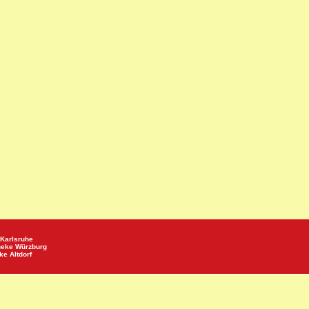
Karlsruhe
heke
Würzburg
eke
Altdorf