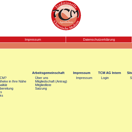
Impressum
Datenschutzerklärung
Arbeitsgemeinschaft
Impressum
TCM AG Intern
Si
TCM?
Über uns
Impressum
Login
S
heke in Ihre Nähe
Mitgliedschaft (Antrag)
lität
Mitgliedliste
bereitung
Satzung
ks
ks