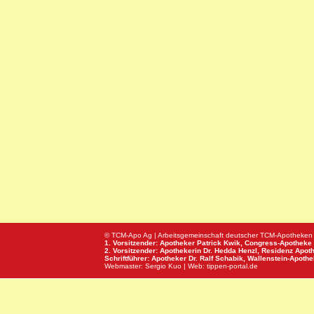
© TCM-Apo Ag | Arbeitsgemeinschaft deutscher TCM-Apotheken
1. Vorsitzender: Apotheker Patrick Kwik,
Congress-Apotheke
2. Vorsitzender: Apothekerin Dr. Hedda Henzl,
Residenz Apot
Schriftführer: Apotheker Dr. Ralf Schabik,
Wallenstein-Apoth
Webmaster:
Sergio Kuo
| Web:
tippen-portal.de