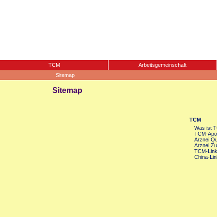
TCM
Arbeitsgemeinschaft
Sitemap
Sitemap
TCM
Was ist 
TCM-Apot
Arznei Qua
Arznei Zu
TCM-Lin
China-Lin