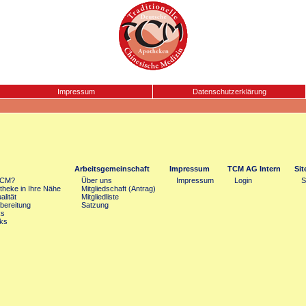
Impressum
Datenschutzerklärung
Arbeitsgemeinschaft
Impressum
TCM AG Intern
Si
TCM?
Über uns
Impressum
Login
S
heke in Ihre Nähe
Mitgliedschaft (Antrag)
lität
Mitgliedliste
bereitung
Satzung
ks
ks