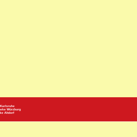
Karlsruhe
heke
Würzburg
eke
Altdorf