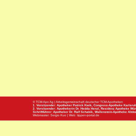
© TCM-Apo Ag | Arbeitsgemeinschaft deutscher TCM-Apotheken
1. Vorsitzender: Apotheker Patrick Kwik,
Congress-Apotheke
Karlsru
2. Vorsitzender: Apothekerin Dr. Hedda Henzl,
Residenz Apotheke
Wür
Schriftführer: Apotheker Dr. Ralf Schabik,
Wallenstein-Apotheke
Altdor
Webmaster:
Sergio Kuo
| Web:
tippen-portal.de