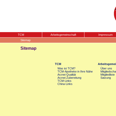
TCM
Arbeitsgemeinschaft
Impressum
Sitemap
Sitemap
TCM
Arbeitsgemei
Was ist TCM?
Über uns
TCM-Apotheke in Ihre Nähe
Mitgliedscha
Arznei Qualität
Mitgliedliste
Arznei Zubereitung
Satzung
TCM-Links
China-Links