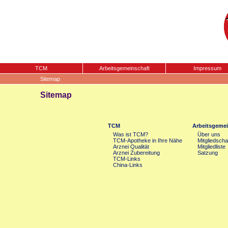
TCM
Arbeitsgemeinschaft
Impressum
Sitemap
Sitemap
TCM
Arbeitsgemei
Was ist TCM?
Über uns
TCM-Apotheke in Ihre Nähe
Mitgliedscha
Arznei Qualität
Mitgliedliste
Arznei Zubereitung
Satzung
TCM-Links
China-Links