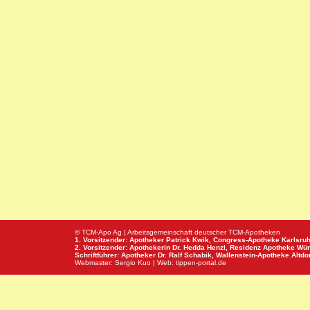
© TCM-Apo Ag | Arbeitsgemeinschaft deutscher TCM-Apotheken
1. Vorsitzender: Apotheker Patrick Kwik,
Congress-Apotheke
Karlsru
2. Vorsitzender: Apothekerin Dr. Hedda Henzl,
Residenz Apotheke
Wür
Schriftführer: Apotheker Dr. Ralf Schabik,
Wallenstein-Apotheke
Altdor
Webmaster:
Sergio Kuo
| Web:
tippen-portal.de