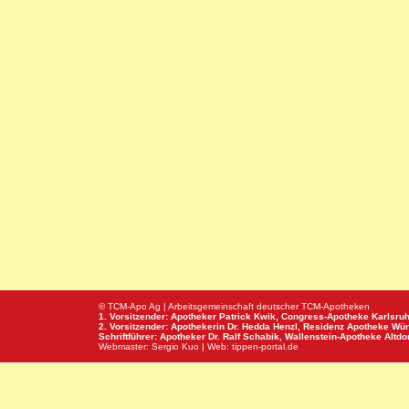
© TCM-Apo Ag | Arbeitsgemeinschaft deutscher TCM-Apotheken
1. Vorsitzender: Apotheker Patrick Kwik,
Congress-Apotheke
Karlsru
2. Vorsitzender: Apothekerin Dr. Hedda Henzl,
Residenz Apotheke
Wür
Schriftführer: Apotheker Dr. Ralf Schabik,
Wallenstein-Apotheke
Altdor
Webmaster:
Sergio Kuo
| Web:
tippen-portal.de