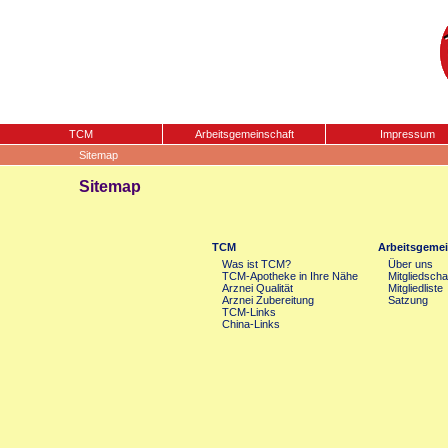
TCM
Arbeitsgemeinschaft
Impressum
Sitemap
Sitemap
TCM
Arbeitsgemei
Was ist TCM?
Über uns
TCM-Apotheke in Ihre Nähe
Mitgliedscha
Arznei Qualität
Mitgliedliste
Arznei Zubereitung
Satzung
TCM-Links
China-Links