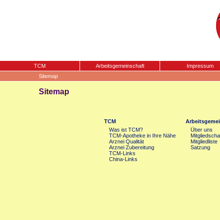
TCM
Arbeitsgemeinschaft
Impressum
Sitemap
Sitemap
TCM
Arbeitsgemei
Was ist TCM?
Über uns
TCM-Apotheke in Ihre Nähe
Mitgliedscha
Arznei Qualität
Mitgliedliste
Arznei Zubereitung
Satzung
TCM-Links
China-Links