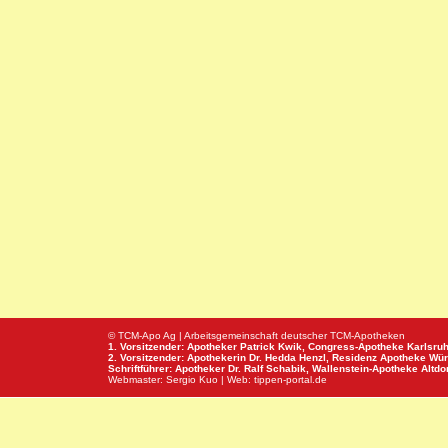
© TCM-Apo Ag | Arbeitsgemeinschaft deutscher TCM-Apotheken
1. Vorsitzender: Apotheker Patrick Kwik,
Congress-Apotheke
Karlsru
2. Vorsitzender: Apothekerin Dr. Hedda Henzl,
Residenz Apotheke
Wür
Schriftführer: Apotheker Dr. Ralf Schabik,
Wallenstein-Apotheke
Altdor
Webmaster:
Sergio Kuo
| Web:
tippen-portal.de