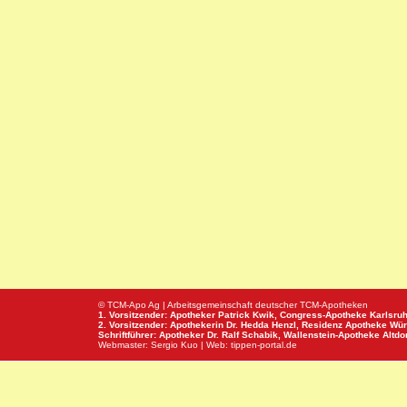
© TCM-Apo Ag | Arbeitsgemeinschaft deutscher TCM-Apotheken
1. Vorsitzender: Apotheker Patrick Kwik,
Congress-Apotheke
Karlsru
2. Vorsitzender: Apothekerin Dr. Hedda Henzl,
Residenz Apotheke
Wür
Schriftführer: Apotheker Dr. Ralf Schabik,
Wallenstein-Apotheke
Altdor
Webmaster:
Sergio Kuo
| Web:
tippen-portal.de