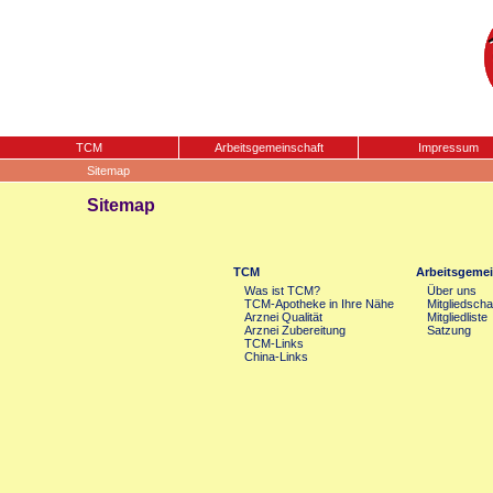
TCM
Arbeitsgemeinschaft
Impressum
Sitemap
Sitemap
TCM
Arbeitsgemei
Was ist TCM?
Über uns
TCM-Apotheke in Ihre Nähe
Mitgliedscha
Arznei Qualität
Mitgliedliste
Arznei Zubereitung
Satzung
TCM-Links
China-Links