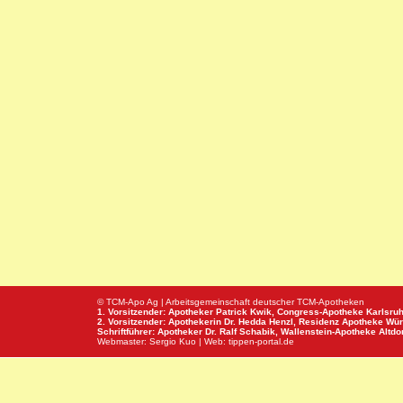
© TCM-Apo Ag | Arbeitsgemeinschaft deutscher TCM-Apotheken
1. Vorsitzender: Apotheker Patrick Kwik,
Congress-Apotheke
Karlsru
2. Vorsitzender: Apothekerin Dr. Hedda Henzl,
Residenz Apotheke
Wür
Schriftführer: Apotheker Dr. Ralf Schabik,
Wallenstein-Apotheke
Altdor
Webmaster:
Sergio Kuo
| Web:
tippen-portal.de