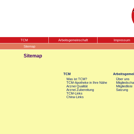
TCM
Arbeitsgemeinschaft
Impressum
Sitemap
Sitemap
TCM
Arbeitsgemei
Was ist TCM?
Über uns
TCM-Apotheke in Ihre Nähe
Mitgliedscha
Arznei Qualität
Mitgliedliste
Arznei Zubereitung
Satzung
TCM-Links
China-Links