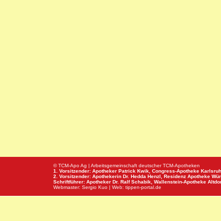
© TCM-Apo Ag | Arbeitsgemeinschaft deutscher TCM-Apotheken
1. Vorsitzender: Apotheker Patrick Kwik,
Congress-Apotheke
Karlsru
2. Vorsitzender: Apothekerin Dr. Hedda Henzl,
Residenz Apotheke
Wür
Schriftführer: Apotheker Dr. Ralf Schabik,
Wallenstein-Apotheke
Altdor
Webmaster:
Sergio Kuo
| Web:
tippen-portal.de