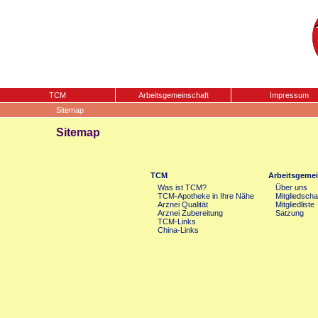
TCM
Arbeitsgemeinschaft
Impressum
Sitemap
Sitemap
TCM
Arbeitsgemei
Was ist TCM?
Über uns
TCM-Apotheke in Ihre Nähe
Mitgliedscha
Arznei Qualität
Mitgliedliste
Arznei Zubereitung
Satzung
TCM-Links
China-Links