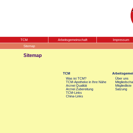
TCM
Arbeitsgemeinschaft
Impressum
Sitemap
Sitemap
TCM
Arbeitsgemei
Was ist TCM?
Über uns
TCM-Apotheke in Ihre Nähe
Mitgliedscha
Arznei Qualität
Mitgliedliste
Arznei Zubereitung
Satzung
TCM-Links
China-Links