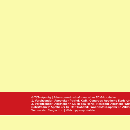
© TCM-Apo Ag | Arbeitsgemeinschaft deutscher TCM-Apotheken
1. Vorsitzender: Apotheker Patrick Kwik,
Congress-Apotheke
Karlsru
2. Vorsitzender: Apothekerin Dr. Hedda Henzl,
Residenz Apotheke
Wür
Schriftführer: Apotheker Dr. Ralf Schabik,
Wallenstein-Apotheke
Altdor
Webmaster:
Sergio Kuo
| Web:
tippen-portal.de