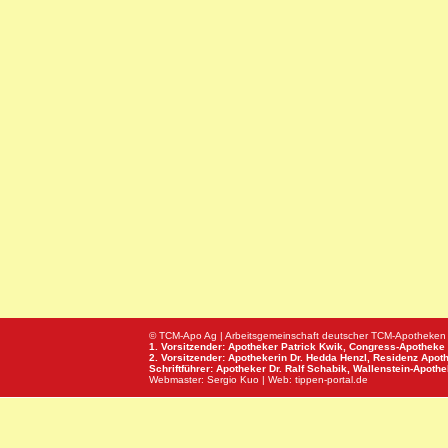
© TCM-Apo Ag | Arbeitsgemeinschaft deutscher TCM-Apotheken
1. Vorsitzender: Apotheker Patrick Kwik,
Congress-Apotheke
2. Vorsitzender: Apothekerin Dr. Hedda Henzl,
Residenz Apot
Schriftführer: Apotheker Dr. Ralf Schabik,
Wallenstein-Apoth
Webmaster:
Sergio Kuo
| Web:
tippen-portal.de