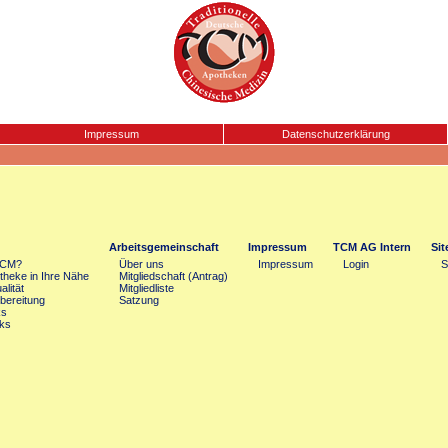
Impressum
Datenschutzerklärung
Arbeitsgemeinschaft
Impressum
TCM AG Intern
Si
TCM?
Über uns
Impressum
Login
S
heke in Ihre Nähe
Mitgliedschaft (Antrag)
lität
Mitgliedliste
bereitung
Satzung
ks
ks