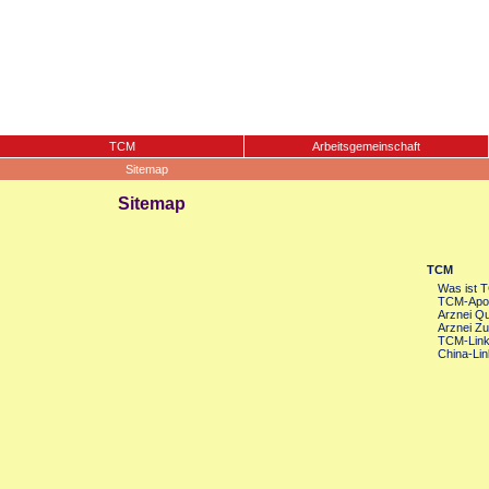
TCM
Arbeitsgemeinschaft
Sitemap
Sitemap
TCM
Was ist 
TCM-Apot
Arznei Qua
Arznei Zu
TCM-Lin
China-Lin