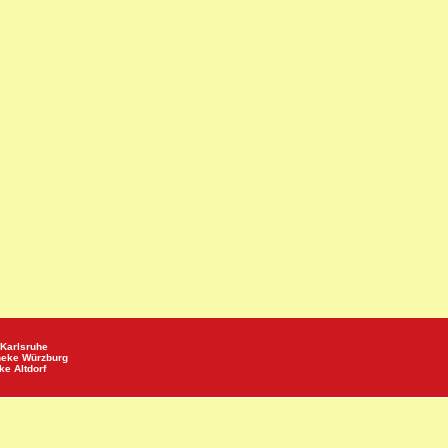
Karlsruhe
heke
Würzburg
eke
Altdorf