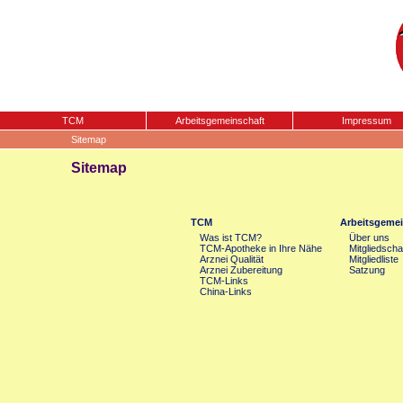
TCM
Arbeitsgemeinschaft
Impressum
Sitemap
Sitemap
TCM
Arbeitsgemei
Was ist TCM?
Über uns
TCM-Apotheke in Ihre Nähe
Mitgliedscha
Arznei Qualität
Mitgliedliste
Arznei Zubereitung
Satzung
TCM-Links
China-Links