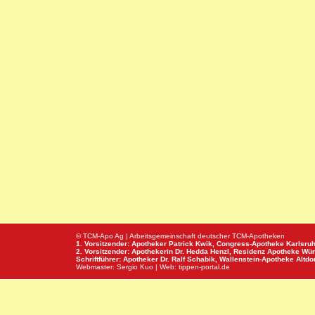
© TCM-Apo Ag | Arbeitsgemeinschaft deutscher TCM-Apotheken
1. Vorsitzender: Apotheker Patrick Kwik,
Congress-Apotheke
Karlsru
2. Vorsitzender: Apothekerin Dr. Hedda Henzl,
Residenz Apotheke
Wür
Schriftführer: Apotheker Dr. Ralf Schabik,
Wallenstein-Apotheke
Altdor
Webmaster:
Sergio Kuo
| Web:
tippen-portal.de