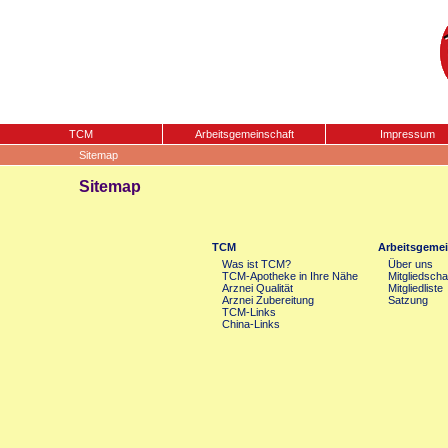
TCM
Arbeitsgemeinschaft
Impressum
Sitemap
Sitemap
TCM
Arbeitsgemei
Was ist TCM?
Über uns
TCM-Apotheke in Ihre Nähe
Mitgliedscha
Arznei Qualität
Mitgliedliste
Arznei Zubereitung
Satzung
TCM-Links
China-Links