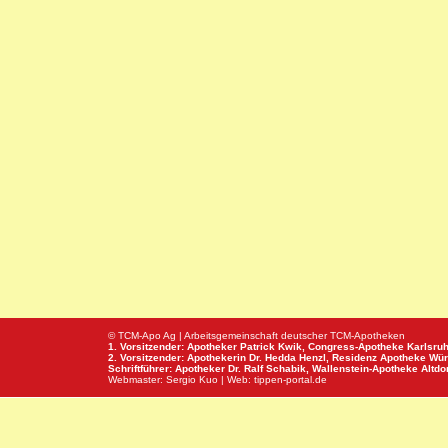
© TCM-Apo Ag | Arbeitsgemeinschaft deutscher TCM-Apotheken
1. Vorsitzender: Apotheker Patrick Kwik,
Congress-Apotheke
Karlsru
2. Vorsitzender: Apothekerin Dr. Hedda Henzl,
Residenz Apotheke
Wür
Schriftführer: Apotheker Dr. Ralf Schabik,
Wallenstein-Apotheke
Altdor
Webmaster:
Sergio Kuo
| Web:
tippen-portal.de