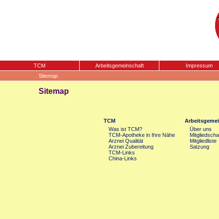
TCM
Arbeitsgemeinschaft
Impressum
Sitemap
Sitemap
TCM
Arbeitsgemei
Was ist TCM?
Über uns
TCM-Apotheke in Ihre Nähe
Mitgliedscha
Arznei Qualität
Mitgliedliste
Arznei Zubereitung
Satzung
TCM-Links
China-Links