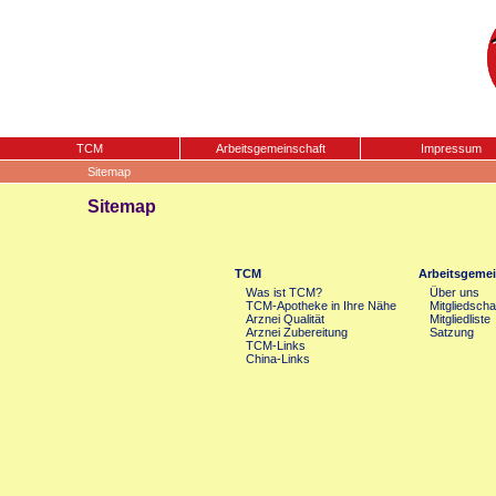
TCM
Arbeitsgemeinschaft
Impressum
Sitemap
Sitemap
TCM
Arbeitsgemei
Was ist TCM?
Über uns
TCM-Apotheke in Ihre Nähe
Mitgliedscha
Arznei Qualität
Mitgliedliste
Arznei Zubereitung
Satzung
TCM-Links
China-Links