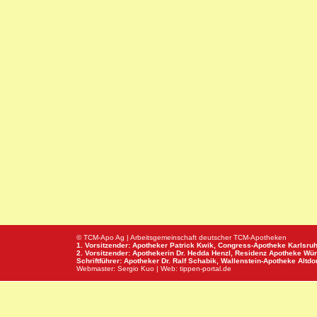
© TCM-Apo Ag | Arbeitsgemeinschaft deutscher TCM-Apotheken
1. Vorsitzender: Apotheker Patrick Kwik,
Congress-Apotheke
Karlsru
2. Vorsitzender: Apothekerin Dr. Hedda Henzl,
Residenz Apotheke
Wür
Schriftführer: Apotheker Dr. Ralf Schabik,
Wallenstein-Apotheke
Altdor
Webmaster:
Sergio Kuo
| Web:
tippen-portal.de