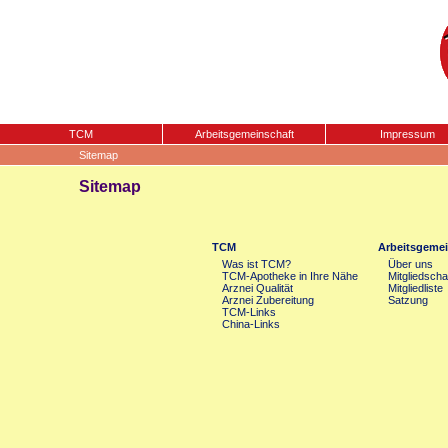
TCM
Arbeitsgemeinschaft
Impressum
Sitemap
Sitemap
TCM
Arbeitsgemei
Was ist TCM?
Über uns
TCM-Apotheke in Ihre Nähe
Mitgliedscha
Arznei Qualität
Mitgliedliste
Arznei Zubereitung
Satzung
TCM-Links
China-Links