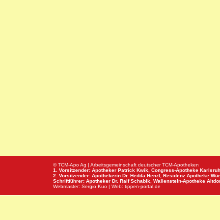
© TCM-Apo Ag | Arbeitsgemeinschaft deutscher TCM-Apotheken
1. Vorsitzender: Apotheker Patrick Kwik,
Congress-Apotheke
Karlsru
2. Vorsitzender: Apothekerin Dr. Hedda Henzl,
Residenz Apotheke
Wür
Schriftführer: Apotheker Dr. Ralf Schabik,
Wallenstein-Apotheke
Altdor
Webmaster:
Sergio Kuo
| Web:
tippen-portal.de