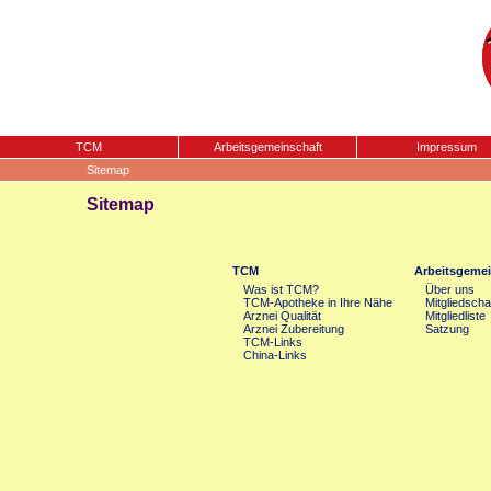
TCM
Arbeitsgemeinschaft
Impressum
Sitemap
Sitemap
TCM
Arbeitsgemei
Was ist TCM?
Über uns
TCM-Apotheke in Ihre Nähe
Mitgliedscha
Arznei Qualität
Mitgliedliste
Arznei Zubereitung
Satzung
TCM-Links
China-Links