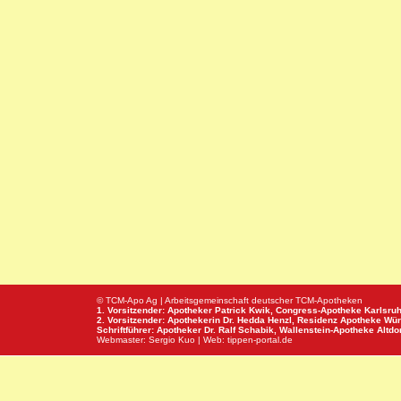
© TCM-Apo Ag | Arbeitsgemeinschaft deutscher TCM-Apotheken
1. Vorsitzender: Apotheker Patrick Kwik,
Congress-Apotheke
Karlsru
2. Vorsitzender: Apothekerin Dr. Hedda Henzl,
Residenz Apotheke
Wür
Schriftführer: Apotheker Dr. Ralf Schabik,
Wallenstein-Apotheke
Altdor
Webmaster:
Sergio Kuo
| Web:
tippen-portal.de