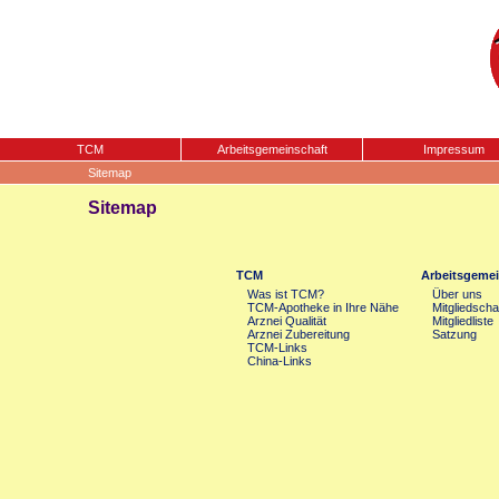
TCM
Arbeitsgemeinschaft
Impressum
Sitemap
Sitemap
TCM
Arbeitsgemei
Was ist TCM?
Über uns
TCM-Apotheke in Ihre Nähe
Mitgliedscha
Arznei Qualität
Mitgliedliste
Arznei Zubereitung
Satzung
TCM-Links
China-Links