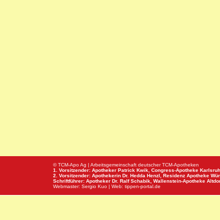
© TCM-Apo Ag | Arbeitsgemeinschaft deutscher TCM-Apotheken
1. Vorsitzender: Apotheker Patrick Kwik,
Congress-Apotheke
Karlsru
2. Vorsitzender: Apothekerin Dr. Hedda Henzl,
Residenz Apotheke
Wür
Schriftführer: Apotheker Dr. Ralf Schabik,
Wallenstein-Apotheke
Altdor
Webmaster:
Sergio Kuo
| Web:
tippen-portal.de