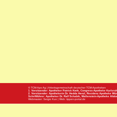
© TCM-Apo Ag | Arbeitsgemeinschaft deutscher TCM-Apotheken
1. Vorsitzender: Apotheker Patrick Kwik,
Congress-Apotheke
Karlsru
2. Vorsitzender: Apothekerin Dr. Hedda Henzl,
Residenz Apotheke
Wür
Schriftführer: Apotheker Dr. Ralf Schabik,
Wallenstein-Apotheke
Altdor
Webmaster:
Sergio Kuo
| Web:
tippen-portal.de