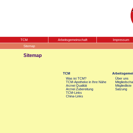
TCM
Arbeitsgemeinschaft
Impressum
Sitemap
Sitemap
TCM
Arbeitsgemei
Was ist TCM?
Über uns
TCM-Apotheke in Ihre Nähe
Mitgliedscha
Arznei Qualität
Mitgliedliste
Arznei Zubereitung
Satzung
TCM-Links
China-Links