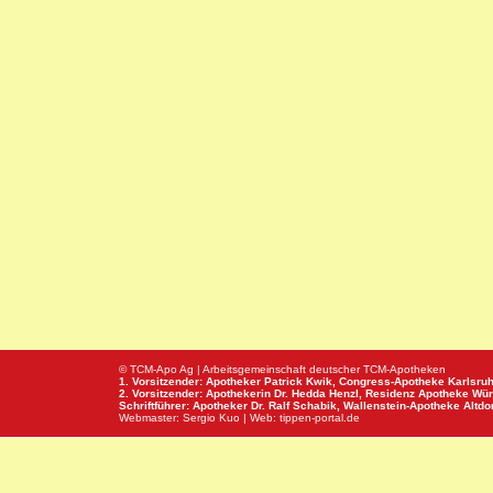
© TCM-Apo Ag | Arbeitsgemeinschaft deutscher TCM-Apotheken
1. Vorsitzender: Apotheker Patrick Kwik,
Congress-Apotheke
Karlsru
2. Vorsitzender: Apothekerin Dr. Hedda Henzl,
Residenz Apotheke
Wür
Schriftführer: Apotheker Dr. Ralf Schabik,
Wallenstein-Apotheke
Altdor
Webmaster:
Sergio Kuo
| Web:
tippen-portal.de