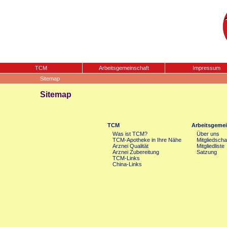
TCM
Arbeitsgemeinschaft
Impressum
Sitemap
Sitemap
TCM
Arbeitsgemei
Was ist TCM?
Über uns
TCM-Apotheke in Ihre Nähe
Mitgliedscha
Arznei Qualität
Mitgliedliste
Arznei Zubereitung
Satzung
TCM-Links
China-Links