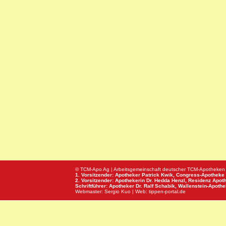
© TCM-Apo Ag | Arbeitsgemeinschaft deutscher TCM-Apotheken
1. Vorsitzender: Apotheker Patrick Kwik,
Congress-Apotheke
2. Vorsitzender: Apothekerin Dr. Hedda Henzl,
Residenz Apot
Schriftführer: Apotheker Dr. Ralf Schabik,
Wallenstein-Apoth
Webmaster:
Sergio Kuo
| Web:
tippen-portal.de