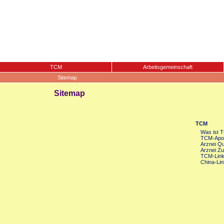
TCM
Arbeitsgemeinschaft
Sitemap
Sitemap
TCM
Was ist 
TCM-Apot
Arznei Qua
Arznei Zu
TCM-Lin
China-Lin