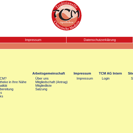
Impressum
Datenschutzerklärung
Arbeitsgemeinschaft
Impressum
TCM AG Intern
Si
TCM?
Über uns
Impressum
Login
S
heke in Ihre Nähe
Mitgliedschaft (Antrag)
lität
Mitgliedliste
bereitung
Satzung
ks
ks