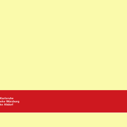
Karlsruhe
heke
Würzburg
eke
Altdorf