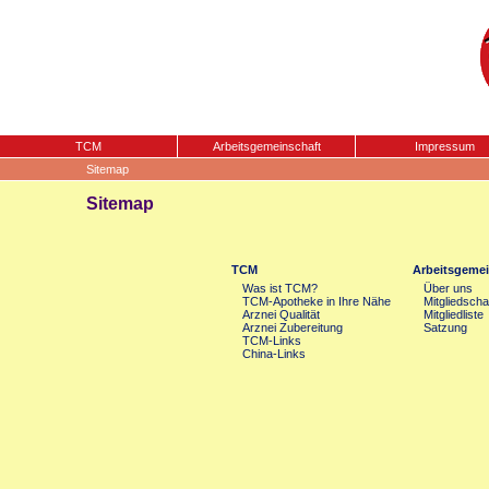
TCM
Arbeitsgemeinschaft
Impressum
Sitemap
Sitemap
TCM
Arbeitsgemei
Was ist TCM?
Über uns
TCM-Apotheke in Ihre Nähe
Mitgliedscha
Arznei Qualität
Mitgliedliste
Arznei Zubereitung
Satzung
TCM-Links
China-Links