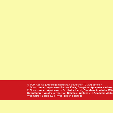
© TCM-Apo Ag | Arbeitsgemeinschaft deutscher TCM-Apotheken
1. Vorsitzender: Apotheker Patrick Kwik,
Congress-Apotheke
Karlsru
2. Vorsitzender: Apothekerin Dr. Hedda Henzl,
Residenz Apotheke
Wür
Schriftführer: Apotheker Dr. Ralf Schabik,
Wallenstein-Apotheke
Altdor
Webmaster:
Sergio Kuo
| Web:
tippen-portal.de