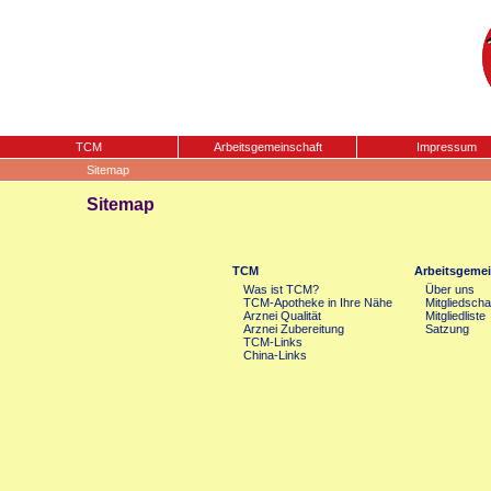
TCM
Arbeitsgemeinschaft
Impressum
Sitemap
Sitemap
TCM
Arbeitsgemei
Was ist TCM?
Über uns
TCM-Apotheke in Ihre Nähe
Mitgliedscha
Arznei Qualität
Mitgliedliste
Arznei Zubereitung
Satzung
TCM-Links
China-Links