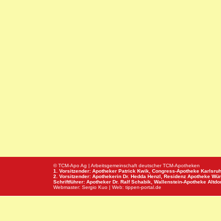
© TCM-Apo Ag | Arbeitsgemeinschaft deutscher TCM-Apotheken
1. Vorsitzender: Apotheker Patrick Kwik,
Congress-Apotheke
Karlsru
2. Vorsitzender: Apothekerin Dr. Hedda Henzl,
Residenz Apotheke
Wür
Schriftführer: Apotheker Dr. Ralf Schabik,
Wallenstein-Apotheke
Altdor
Webmaster:
Sergio Kuo
| Web:
tippen-portal.de