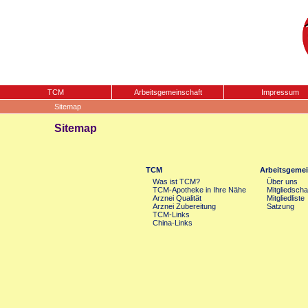
TCM
Arbeitsgemeinschaft
Impressum
Sitemap
Sitemap
TCM
Arbeitsgemei
Was ist TCM?
Über uns
TCM-Apotheke in Ihre Nähe
Mitgliedscha
Arznei Qualität
Mitgliedliste
Arznei Zubereitung
Satzung
TCM-Links
China-Links