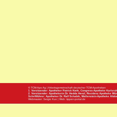
© TCM-Apo Ag | Arbeitsgemeinschaft deutscher TCM-Apotheken
1. Vorsitzender: Apotheker Patrick Kwik,
Congress-Apotheke
Karlsru
2. Vorsitzender: Apothekerin Dr. Hedda Henzl,
Residenz Apotheke
Wür
Schriftführer: Apotheker Dr. Ralf Schabik,
Wallenstein-Apotheke
Altdor
Webmaster:
Sergio Kuo
| Web:
tippen-portal.de