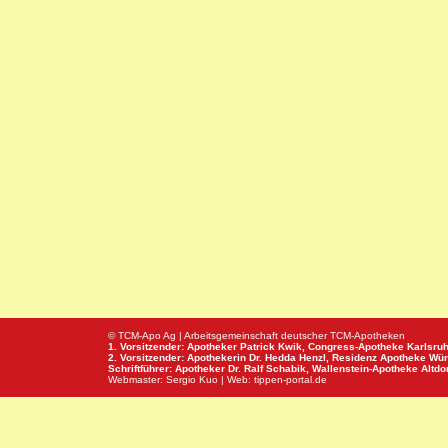
© TCM-Apo Ag | Arbeitsgemeinschaft deutscher TCM-Apotheken
1. Vorsitzender: Apotheker Patrick Kwik,
Congress-Apotheke
Karlsru
2. Vorsitzender: Apothekerin Dr. Hedda Henzl,
Residenz Apotheke
Wür
Schriftführer: Apotheker Dr. Ralf Schabik,
Wallenstein-Apotheke
Altdor
Webmaster:
Sergio Kuo
| Web:
tippen-portal.de