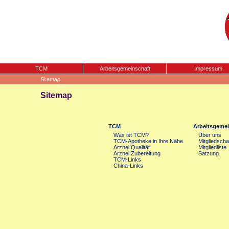
TCM
Arbeitsgemeinschaft
Impressum
Sitemap
Sitemap
TCM
Arbeitsgemei
Was ist TCM?
Über uns
TCM-Apotheke in Ihre Nähe
Mitgliedscha
Arznei Qualität
Mitgliedliste
Arznei Zubereitung
Satzung
TCM-Links
China-Links