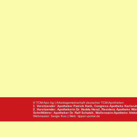
© TCM-Apo Ag | Arbeitsgemeinschaft deutscher TCM-Apotheken
1. Vorsitzender: Apotheker Patrick Kwik,
Congress-Apotheke
Karlsru
2. Vorsitzender: Apothekerin Dr. Hedda Henzl,
Residenz Apotheke
Wür
Schriftführer: Apotheker Dr. Ralf Schabik,
Wallenstein-Apotheke
Altdor
Webmaster:
Sergio Kuo
| Web:
tippen-portal.de