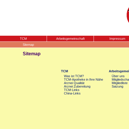
TCM
Arbeitsgemeinschaft
Impressum
Sitemap
Sitemap
TCM
Arbeitsgemei
Was ist TCM?
Über uns
TCM-Apotheke in Ihre Nähe
Mitgliedscha
Arznei Qualität
Mitgliedliste
Arznei Zubereitung
Satzung
TCM-Links
China-Links