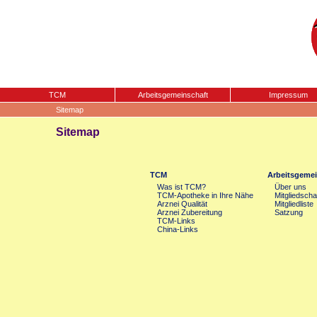
TCM
Arbeitsgemeinschaft
Impressum
Sitemap
Sitemap
TCM
Arbeitsgemei
Was ist TCM?
Über uns
TCM-Apotheke in Ihre Nähe
Mitgliedscha
Arznei Qualität
Mitgliedliste
Arznei Zubereitung
Satzung
TCM-Links
China-Links