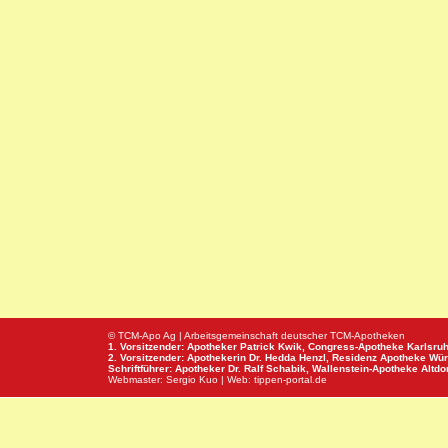
© TCM-Apo Ag | Arbeitsgemeinschaft deutscher TCM-Apotheken
1. Vorsitzender: Apotheker Patrick Kwik,
Congress-Apotheke
Karlsru
2. Vorsitzender: Apothekerin Dr. Hedda Henzl,
Residenz Apotheke
Wür
Schriftführer: Apotheker Dr. Ralf Schabik,
Wallenstein-Apotheke
Altdor
Webmaster:
Sergio Kuo
| Web:
tippen-portal.de