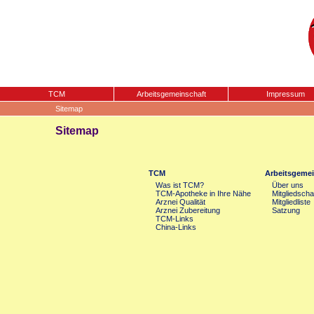
TCM
Arbeitsgemeinschaft
Impressum
Sitemap
Sitemap
TCM
Arbeitsgemei
Was ist TCM?
Über uns
TCM-Apotheke in Ihre Nähe
Mitgliedscha
Arznei Qualität
Mitgliedliste
Arznei Zubereitung
Satzung
TCM-Links
China-Links