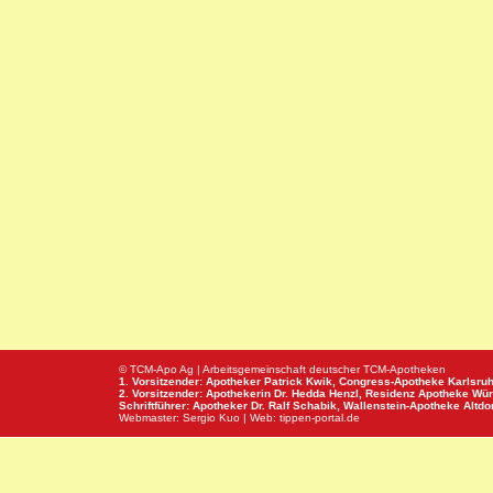
© TCM-Apo Ag | Arbeitsgemeinschaft deutscher TCM-Apotheken
1. Vorsitzender: Apotheker Patrick Kwik,
Congress-Apotheke
Karlsru
2. Vorsitzender: Apothekerin Dr. Hedda Henzl,
Residenz Apotheke
Wür
Schriftführer: Apotheker Dr. Ralf Schabik,
Wallenstein-Apotheke
Altdor
Webmaster:
Sergio Kuo
| Web:
tippen-portal.de