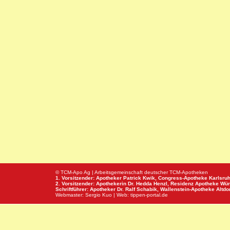
© TCM-Apo Ag | Arbeitsgemeinschaft deutscher TCM-Apotheken
1. Vorsitzender: Apotheker Patrick Kwik,
Congress-Apotheke
Karlsru
2. Vorsitzender: Apothekerin Dr. Hedda Henzl,
Residenz Apotheke
Wür
Schriftführer: Apotheker Dr. Ralf Schabik,
Wallenstein-Apotheke
Altdor
Webmaster:
Sergio Kuo
| Web:
tippen-portal.de