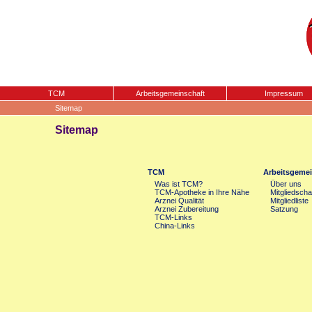
TCM
Arbeitsgemeinschaft
Impressum
Sitemap
Sitemap
TCM
Arbeitsgemei
Was ist TCM?
Über uns
TCM-Apotheke in Ihre Nähe
Mitgliedscha
Arznei Qualität
Mitgliedliste
Arznei Zubereitung
Satzung
TCM-Links
China-Links