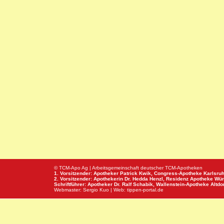
© TCM-Apo Ag | Arbeitsgemeinschaft deutscher TCM-Apotheken
1. Vorsitzender: Apotheker Patrick Kwik,
Congress-Apotheke
Karlsru
2. Vorsitzender: Apothekerin Dr. Hedda Henzl,
Residenz Apotheke
Wür
Schriftführer: Apotheker Dr. Ralf Schabik,
Wallenstein-Apotheke
Altdor
Webmaster:
Sergio Kuo
| Web:
tippen-portal.de