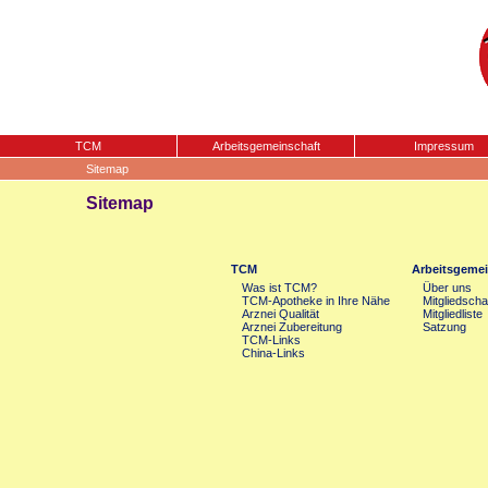
TCM
Arbeitsgemeinschaft
Impressum
Sitemap
Sitemap
TCM
Arbeitsgemei
Was ist TCM?
Über uns
TCM-Apotheke in Ihre Nähe
Mitgliedscha
Arznei Qualität
Mitgliedliste
Arznei Zubereitung
Satzung
TCM-Links
China-Links