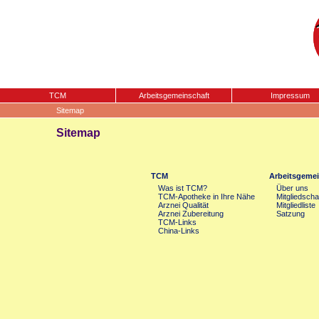
TCM
Arbeitsgemeinschaft
Impressum
Sitemap
Sitemap
TCM
Arbeitsgemei
Was ist TCM?
Über uns
TCM-Apotheke in Ihre Nähe
Mitgliedscha
Arznei Qualität
Mitgliedliste
Arznei Zubereitung
Satzung
TCM-Links
China-Links