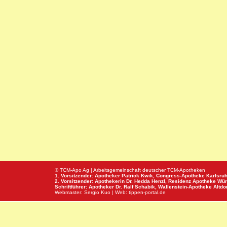
© TCM-Apo Ag | Arbeitsgemeinschaft deutscher TCM-Apotheken
1. Vorsitzender: Apotheker Patrick Kwik,
Congress-Apotheke
Karlsru
2. Vorsitzender: Apothekerin Dr. Hedda Henzl,
Residenz Apotheke
Wür
Schriftführer: Apotheker Dr. Ralf Schabik,
Wallenstein-Apotheke
Altdor
Webmaster:
Sergio Kuo
| Web:
tippen-portal.de