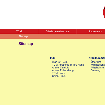
TCM
Arbeitsgemeinschaft
Impressum
Sitemap
Sitemap
TCM
Arbeitsgemei
Was ist TCM?
Über uns
TCM-Apotheke in Ihre Nähe
Mitgliedscha
Arznei Qualität
Mitgliedliste
Arznei Zubereitung
Satzung
TCM-Links
China-Links