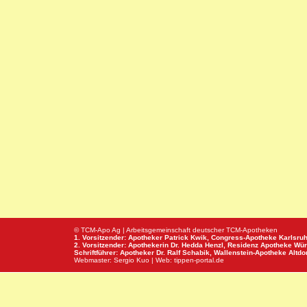
© TCM-Apo Ag | Arbeitsgemeinschaft deutscher TCM-Apotheken
1. Vorsitzender: Apotheker Patrick Kwik,
Congress-Apotheke
Karlsru
2. Vorsitzender: Apothekerin Dr. Hedda Henzl,
Residenz Apotheke
Wür
Schriftführer: Apotheker Dr. Ralf Schabik,
Wallenstein-Apotheke
Altdor
Webmaster:
Sergio Kuo
| Web:
tippen-portal.de