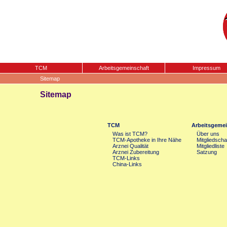
TCM
Arbeitsgemeinschaft
Impressum
Sitemap
Sitemap
TCM
Arbeitsgemei
Was ist TCM?
Über uns
TCM-Apotheke in Ihre Nähe
Mitgliedscha
Arznei Qualität
Mitgliedliste
Arznei Zubereitung
Satzung
TCM-Links
China-Links