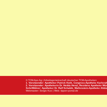
© TCM-Apo Ag | Arbeitsgemeinschaft deutscher TCM-Apotheken
1. Vorsitzender: Apotheker Patrick Kwik,
Congress-Apotheke
Karlsru
2. Vorsitzender: Apothekerin Dr. Hedda Henzl,
Residenz Apotheke
Wür
Schriftführer: Apotheker Dr. Ralf Schabik,
Wallenstein-Apotheke
Altdor
Webmaster:
Sergio Kuo
| Web:
tippen-portal.de