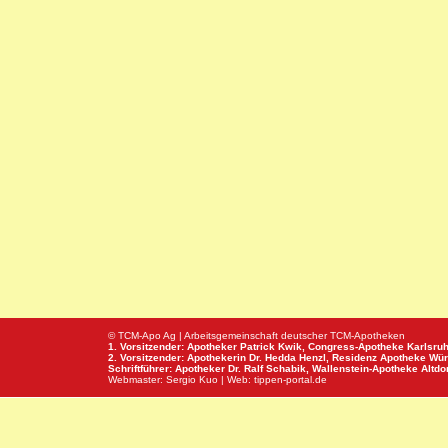
© TCM-Apo Ag | Arbeitsgemeinschaft deutscher TCM-Apotheken
1. Vorsitzender: Apotheker Patrick Kwik,
Congress-Apotheke
Karlsru
2. Vorsitzender: Apothekerin Dr. Hedda Henzl,
Residenz Apotheke
Wür
Schriftführer: Apotheker Dr. Ralf Schabik,
Wallenstein-Apotheke
Altdor
Webmaster:
Sergio Kuo
| Web:
tippen-portal.de