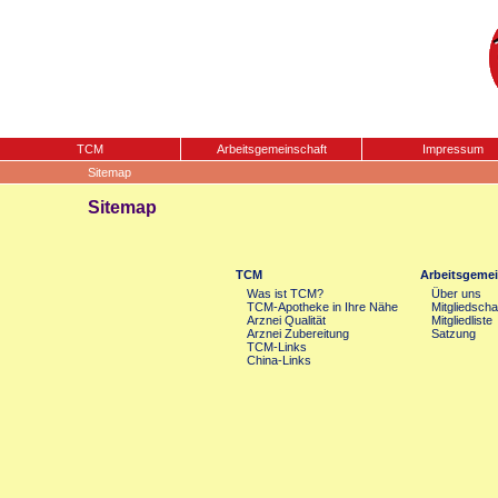
TCM
Arbeitsgemeinschaft
Impressum
Sitemap
Sitemap
TCM
Arbeitsgemei
Was ist TCM?
Über uns
TCM-Apotheke in Ihre Nähe
Mitgliedscha
Arznei Qualität
Mitgliedliste
Arznei Zubereitung
Satzung
TCM-Links
China-Links