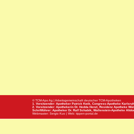
© TCM-Apo Ag | Arbeitsgemeinschaft deutscher TCM-Apotheken
1. Vorsitzender: Apotheker Patrick Kwik,
Congress-Apotheke
Karlsru
2. Vorsitzender: Apothekerin Dr. Hedda Henzl,
Residenz Apotheke
Wür
Schriftführer: Apotheker Dr. Ralf Schabik,
Wallenstein-Apotheke
Altdor
Webmaster:
Sergio Kuo
| Web:
tippen-portal.de