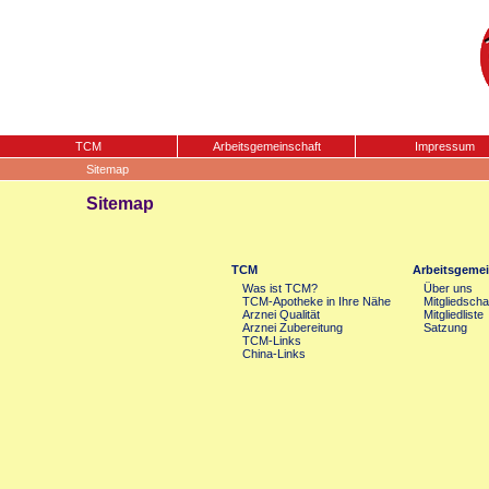
TCM
Arbeitsgemeinschaft
Impressum
Sitemap
Sitemap
TCM
Arbeitsgemei
Was ist TCM?
Über uns
TCM-Apotheke in Ihre Nähe
Mitgliedscha
Arznei Qualität
Mitgliedliste
Arznei Zubereitung
Satzung
TCM-Links
China-Links