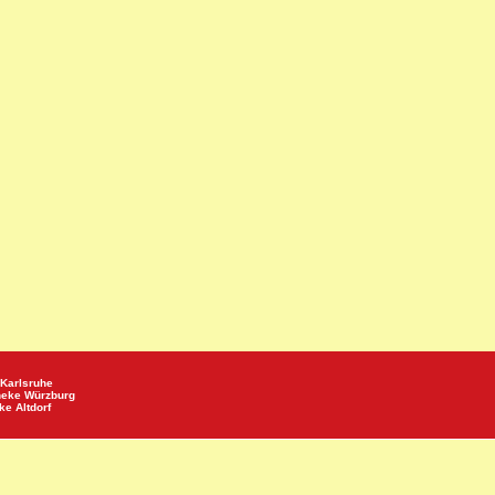
Karlsruhe
heke
Würzburg
eke
Altdorf