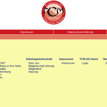
Impressum
Datenschutzerklärung
Arbeitsgemeinschaft
Impressum
TCM AG Intern
Si
TCM?
Über uns
Impressum
Login
S
heke in Ihre Nähe
Mitgliedschaft (Antrag)
lität
Mitgliedliste
bereitung
Satzung
ks
ks