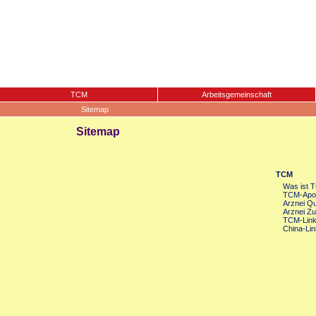
TCM
Arbeitsgemeinschaft
Sitemap
Sitemap
TCM
Was ist 
TCM-Apot
Arznei Qua
Arznei Zu
TCM-Lin
China-Lin