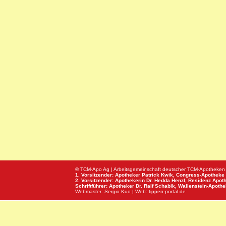
© TCM-Apo Ag | Arbeitsgemeinschaft deutscher TCM-Apotheken
1. Vorsitzender: Apotheker Patrick Kwik,
Congress-Apotheke
2. Vorsitzender: Apothekerin Dr. Hedda Henzl,
Residenz Apot
Schriftführer: Apotheker Dr. Ralf Schabik,
Wallenstein-Apoth
Webmaster:
Sergio Kuo
| Web:
tippen-portal.de